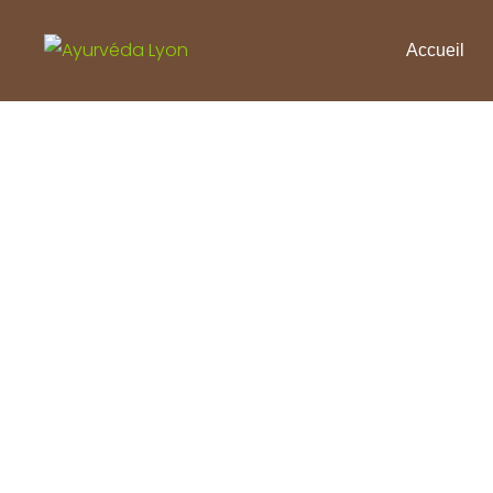
Accueil
Yo
Depuis des millénaires, le yoga est un
avec un mental fort et parfaitement al