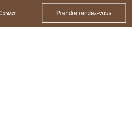
Prendre rendez-vous
Contact
yon
mbiner équilibre et bien-être physique,
emment et de s’offrir de vraies séances