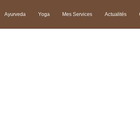
Ayurveda
Yoga
Mes Services
Actualités
ga méditatif près de L
 véritable art de vivre, une façon de co
igné. Une façon de vivre le sport différ