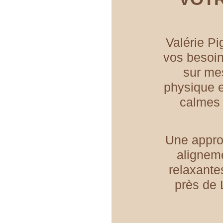
Valérie P
vos besoin
sur mes
physique 
calmes 
Une approc
alignem
relaxante
près de 