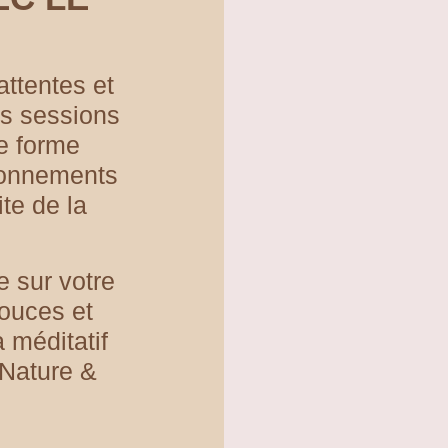
ttentes et
es sessions
re forme
ronnements
te de la
e sur votre
ouces et
 méditatif
 Nature &