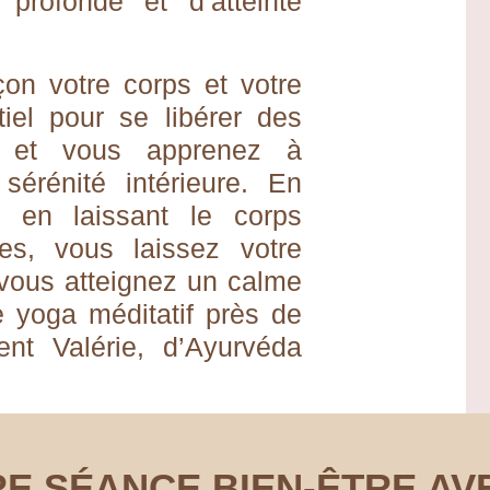
 profonde et d’atteinte
çon votre corps et votre
tiel pour se libérer des
, et vous apprenez à
sérénité intérieure. En
et en laissant le corps
res, vous laissez votre
t vous atteignez un calme
e yoga méditatif près de
ent Valérie, d’Ayurvéda
E SÉANCE BIEN-ÊTRE AV