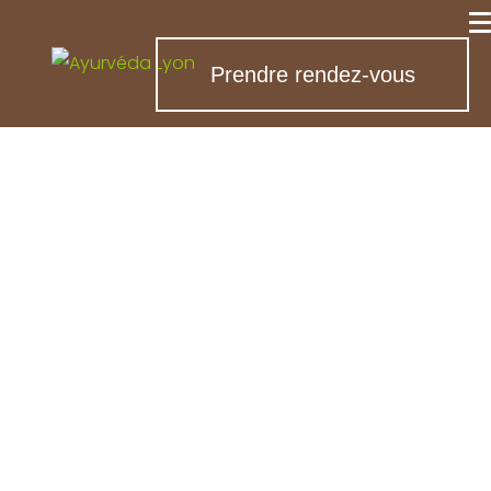
Prendre rendez-vous
Massages
ayurvédiques près
de Soucieu-en-
Jarrest
Nous vivons tous dans un monde où le stress,
le rythme effréné du quotidien et les
sollicitations extérieures prennent une place