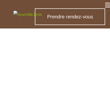
Prendre rendez-vous
Massages
ayurvédiques près
de Saint-Genis-
Laval
La vie quotidienne est une véritable
course
permanente
, et trouver du temps pour soi
relève de plus en plus de la gageure. Résultat
: le stress s’accumule, et vous le ressentez