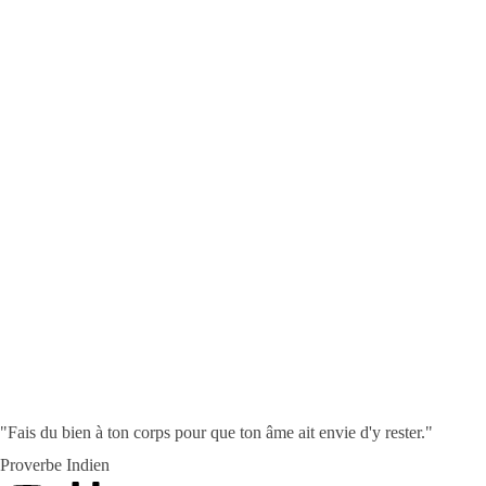
Et si vous veniez découvrir les possibles
bienfaits de mes massages ayurvédiques près
de Saint-Genis-Laval ? Je suis Valérie Pignal,
fondatrice d’Ayurvéda Nature & Conscience, et
je vous propose des séances sur mesure. Et si
vous preniez rendez-vous dès maintenant ?
Réserver une séance
"Fais du bien à ton corps pour que ton âme ait envie d'y rester."
Proverbe Indien