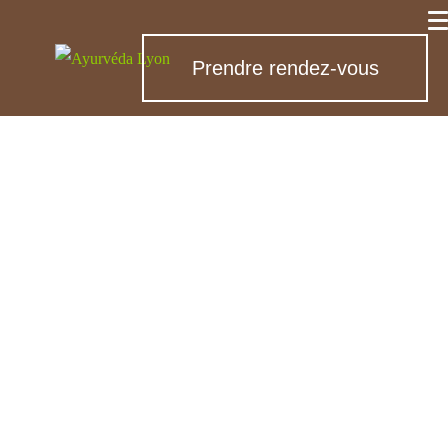
Prendre rendez-vous
Massages
ayurvédiques près
de Messimy
Choisir un massage, c’est une façon de
ralentir, de revenir à des sensations plus
simples et de retrouver un temps d’écoute
dans un quotidien souvent rythmé par