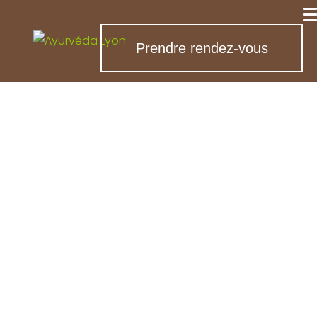
Prendre rendez-vous
Consultations et
massages
ayurvédiques près
de Brindas
Plus qu’une méthode douce et alternative de
soins,
l’ayurvéda est un principe de vie, un art
du bien-être qui prend en compte notre entité
dans son entièreté
. Corps et esprit se